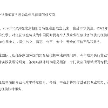
中咨律师事务所为常年法律顾问供应商。
020年12月在北京朝阳自贸区注册成立以来，倍受市场关注。2021年8
的公示。朴道征信也将成为中国同时拥有个人及企业征信业务资质的征信
为核心竞争力，提供独立、普惠、公平、专业、安全的征信产品和服务。
业团队，担任多家国际国内知名征信机构法律顾问并于今年成为央行营业
律实践及理论研究，被知名媒体聘为意见领袖，专门就征信领域撰写专栏
征信领域的专业化水平持续提升。今后，中咨所将凭借过硬的专业能力、
的征信法律服务。