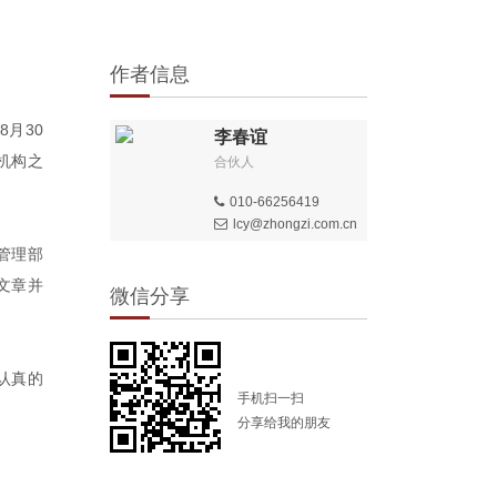
作者信息
月30
李春谊
机构之
合伙人
010-66256419
lcy@zhongzi.com.cn
管理部
文章并
微信分享
认真的
手机扫一扫
分享给我的朋友