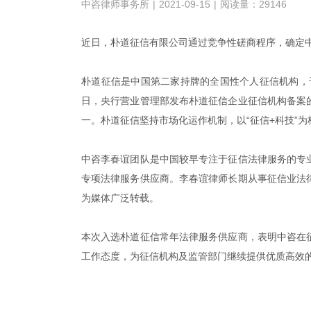
中咨律师事务所
|
2021-09-15
|
阅读量：29146
近日，朴道征信有限公司通过竞争性磋商程序，确定
朴道征信是中国第二家持牌的全国性个人征信机构，于2
日，央行营业管理部发布朴道征信企业征信机构备案
一。朴道征信坚持市场化运作机制，以“征信+科技”
中咨李春谊团队是中国较早专注于征信法律服务的专
专项法律服务供应商。李春谊律师长期从事征信业法
为媒体广泛转载。
本次入选朴道征信常年法律服务供应商，表明中咨在
工作态度，为征信机构及监管部门继续提供优质高效